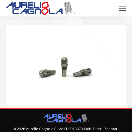
© 2026 Aurelio Cagnola P.IVA IT 09138730966. Diritti Riservati.