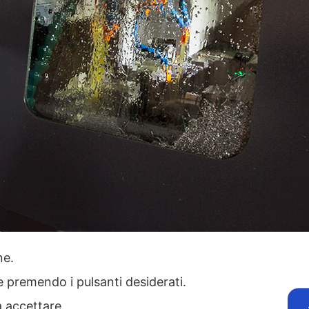
one.
ie premendo i pulsanti desiderati.
a accettare.